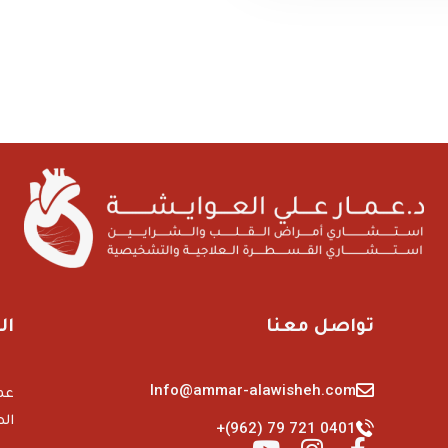
تواصل معنا
ال
Info@ammar-alawisheh.com
الط
+(962) 79 721 0401