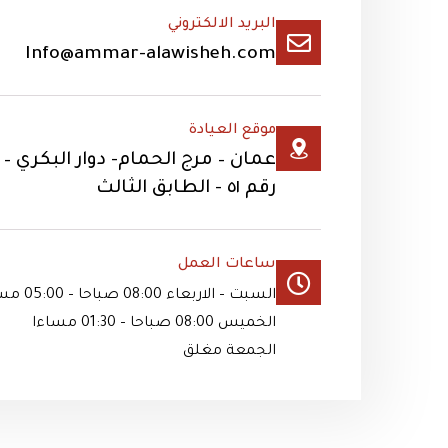
البريد الالكتروني
Info@ammar-alawisheh.com
موقع العيادة
عمان – مرج الحمام- دوار البكري 
رقم ٥١ - الطابق الثالث
ساعات العمل
السبت – الاربعاء 08:00 صباحا – 05:00 مساءا
الخميس 08:00 صباحا – 01:30 مساءا
الجمعة مغلق