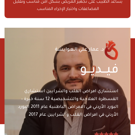
يساعد الطبيب على تجهيز المريض بشكل آمن مناسب وتقليل
المضاعفات واختيار الإجراء المناسب.
د. عمار علي العوايشة
فيـــديـــو
00
استشاري امراض القلب والشرايين
استشاري
القسطرة العلاجية والتشخيصية
12 سنة خبرة –
البورد الأردني في الامراض الباطنية عام 2011
البورد
الأردني في امراض القلب والشرايين عام 2017