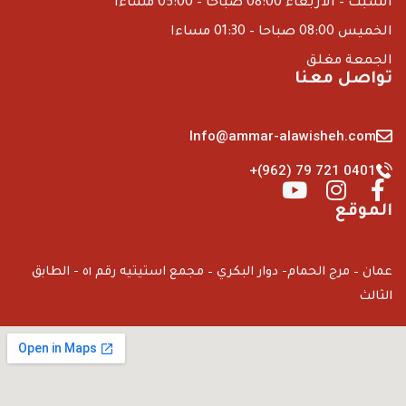
السبت – الاربعاء 08:00 صباحا – 05:00 مساءا
الخميس 08:00 صباحا – 01:30 مساءا
الجمعة مغلق
تواصل معنا
Info@ammar-alawisheh.com
+(962) 79 721 0401
الموقع
عمان – مرج الحمام- دوار البكري – مجمع استيتيه رقم ٥١ - الطابق
الثالث